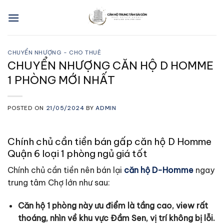
Skip
to
content
CHUYỂN NHƯỢNG - CHO THUÊ
CHUYỂN NHƯỢNG CĂN HỘ D HOMME
1 PHÒNG MỚI NHẤT
POSTED ON
21/05/2024
BY
ADMIN
Chính chủ cần tiền bán gấp căn hộ D Homme
Quận 6 loại 1 phòng ngủ giá tốt
Chính chủ cần tiền nên bán lại
căn hộ D-Homme
ngay
trung tâm Chợ lớn như sau:
Căn hộ 1 phòng này ưu điểm là tầng cao, view rất
thoáng, nhìn về khu vực Đầm Sen, vị trí không bị lỗi.