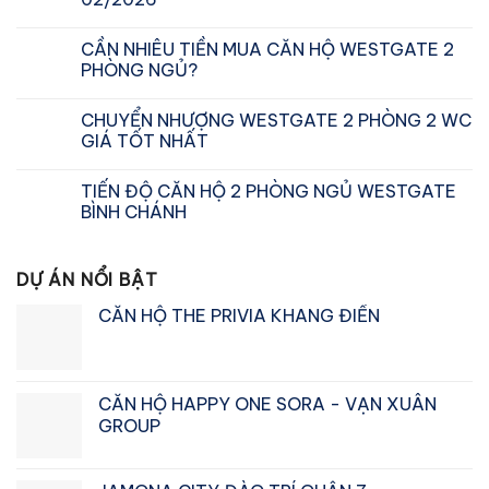
CẦN NHIÊU TIỀN MUA CĂN HỘ WESTGATE 2
PHÒNG NGỦ?
CHUYỂN NHƯỢNG WESTGATE 2 PHÒNG 2 WC
GIÁ TỐT NHẤT
TIẾN ĐỘ CĂN HỘ 2 PHÒNG NGỦ WESTGATE
BÌNH CHÁNH
DỰ ÁN NỔI BẬT
CĂN HỘ THE PRIVIA KHANG ĐIỀN
CĂN HỘ HAPPY ONE SORA - VẠN XUÂN
GROUP
Giá
Giá
gốc
hiện