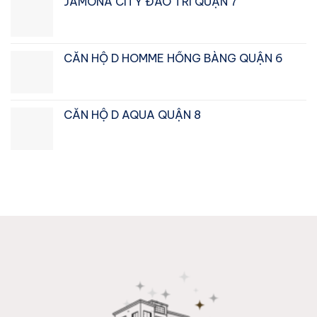
JAMONA CITY ĐÀO TRÍ QUẬN 7
là:
tại
₫2.900.000.000.
là:
₫2.750.000.000.
CĂN HỘ D HOMME HỒNG BÀNG QUẬN 6
CĂN HỘ D AQUA QUẬN 8