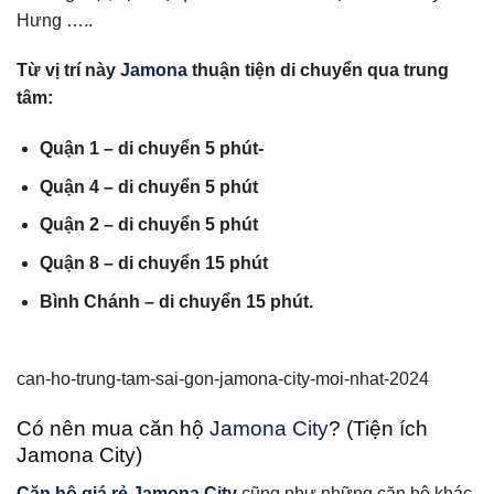
Hưng …..
Từ vị trí này
Jamona
thuận tiện di chuyển qua trung
tâm:
Quận 1 – di chuyển 5 phút-
Quận 4 – di chuyển 5 phút
Quận 2 – di chuyển 5 phút
Quận 8 – di chuyển 15 phút
Bình Chánh – di chuyển 15 phút.
can-ho-trung-tam-sai-gon-jamona-city-moi-nhat-2024
Có nên mua căn hộ
Jamona City
? (Tiện ích
Jamona City)
Căn hộ giá rẻ Jamona City
cũng như những căn hộ khác