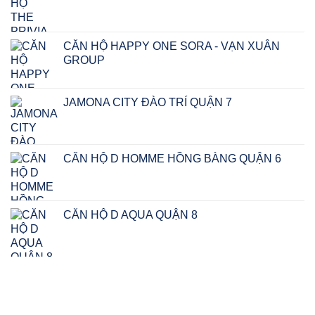
CĂN HỘ HAPPY ONE SORA - VẠN XUÂN
GROUP
Giá
Giá
gốc
hiện
JAMONA CITY ĐÀO TRÍ QUẬN 7
là:
tại
₫2.900.000.000.
là:
₫2.750.000.000.
CĂN HỘ D HOMME HỒNG BÀNG QUẬN 6
CĂN HỘ D AQUA QUẬN 8