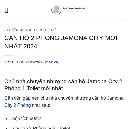
Skip
to
content
CHUYỂN NHƯỢNG - CHO THUÊ
CĂN HỘ 2 PHÒNG JAMONA CITY MỚI
NHẤT 2024
POSTED ON
22/05/2024
BY
ADMIN
Chủ nhà chuyển nhượng căn hộ Jamona City 2
Phòng 1 Toilet mới nhất
Cần tiền gấp nên chủ nhà chuyển nhượng căn hộ
Jamona
City 2 Phòng
như sau:
Diện tích 60m2
Loại căn 2 Phòng ngủ 1 toilet