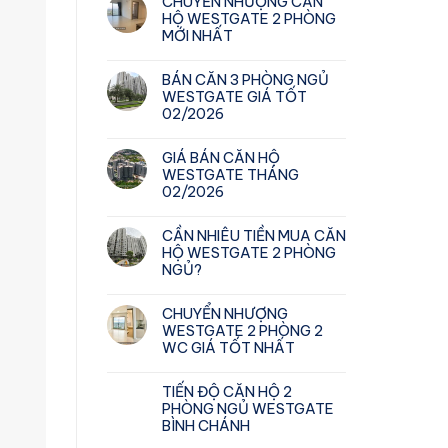
CHUYỂN NHƯỢNG CĂN
HỘ WESTGATE 2 PHÒNG
MỚI NHẤT
BÁN CĂN 3 PHÒNG NGỦ
WESTGATE GIÁ TỐT
02/2026
GIÁ BÁN CĂN HỘ
WESTGATE THÁNG
02/2026
CẦN NHIÊU TIỀN MUA CĂN
HỘ WESTGATE 2 PHÒNG
NGỦ?
CHUYỂN NHƯỢNG
WESTGATE 2 PHÒNG 2
WC GIÁ TỐT NHẤT
TIẾN ĐỘ CĂN HỘ 2
PHÒNG NGỦ WESTGATE
BÌNH CHÁNH