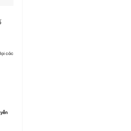
ố
lại các
uyễn