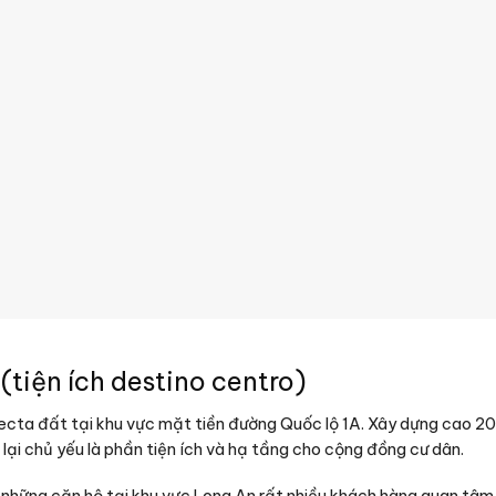
(tiện ích destino centro)
ecta đất tại khu vực mặt tiền đường Quốc lộ 1A. Xây dựng cao 2
i chủ yếu là phần tiện ích và hạ tầng cho cộng đồng cư dân.
 những căn hộ tại khu vực Long An rất nhiều khách hàng quan tâm