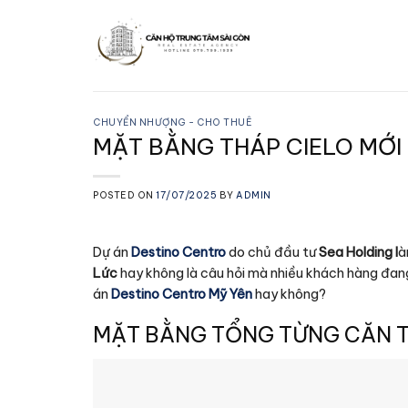
Skip
to
content
CHUYỂN NHƯỢNG - CHO THUÊ
MẶT BẰNG THÁP CIELO MỚI
POSTED ON
17/07/2025
BY
ADMIN
Dự án
Destino Centro
do chủ đầu tư
Sea Holding l
à
Lức
hay không là câu hỏi mà nhiều khách hàng đa
án
Destino Centro Mỹ Yên
hay không?
MẶT BẰNG TỔNG TỪNG CĂN T