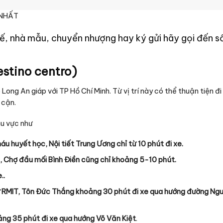
 NHẤT
, nhà mẫu, chuyển nhượng hay ký gửi hãy gọi đến s
estino centro)
Long An giáp với TP Hồ Chí Minh. Từ vị trí này có thể thuận tiện đi 
 cận.
hu vực như
u huyết học, Nội tiết Trung Ương chỉ từ 10 phút đi xe.
h, Chợ đầu mối Bình Điền cũng chỉ khoảng 5-10 phút.
..
ư RMIT, Tôn Đức Thắng khoảng 30 phút đi xe qua hướng đường Ng
ảng 35 phút đi xe qua hướng Võ Văn Kiệt
.