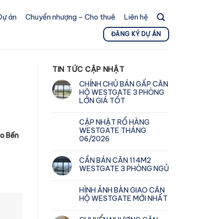
Dự án
Chuyển nhượng – Cho thuê
Liên hệ
ĐĂNG KÝ DỰ ÁN
TIN TỨC CẬP NHẬT
CHÍNH CHỦ BÁN GẤP CĂN
HỘ WESTGATE 3 PHÒNG
LỚN GIÁ TỐT
CẬP NHẬT RỔ HÀNG
WESTGATE THÁNG
no Bến
06/2026
CẦN BÁN CĂN 114M2
WESTGATE 3 PHÒNG NGỦ
HÌNH ẢNH BÀN GIAO CĂN
HỘ WESTGATE MỚI NHẤT