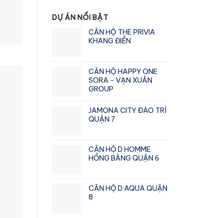
DỰ ÁN NỔI BẬT
CĂN HỘ THE PRIVIA
KHANG ĐIỀN
CĂN HỘ HAPPY ONE
SORA - VẠN XUÂN
GROUP
Giá
Giá
gốc
hiện
JAMONA CITY ĐÀO TRÍ
là:
tại
QUẬN 7
₫2.900.000.000.
là:
₫2.750.000.000.
CĂN HỘ D HOMME
HỒNG BÀNG QUẬN 6
CĂN HỘ D AQUA QUẬN
8