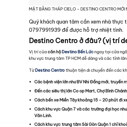
MẶT BẰNG THÁP CIELO – DESTINO CENTRO MỚI
Quý khách quan tâm cần xem nhà thực tế
0797991939 để được hỗ trợ nhiệt tình.
Destino Centro ở đâu? (vị trí d
Vị trí của
căn hộ
Destino Bến Lức
ngay tại cửa ngõ 
khu vực trung tâm TP HCM dễ dàng và các tỉnh lân
Từ
Destino Centro
thuận tiện di chuyển đến các k
Các bệnh viện lớn như BV Nhi Đồng mới, truyền má
Đến các siêu thị lớn Co op Mart, Chợ Bình Chán
Cách bến xe Miền Tây khoảng 15 – 20 phút đi xe
Cách khu vực Quận 7 và các trường đại học nh
Văn Linh.
Cách khu vực trung tâm Sài Gòn Quận 1 chỉ kho