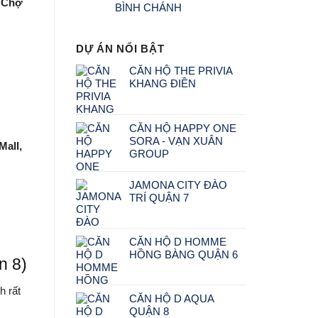
, Chợ
BÌNH CHÁNH
DỰ ÁN NỔI BẬT
CĂN HỘ THE PRIVIA
KHANG ĐIỀN
CĂN HỘ HAPPY ONE
SORA - VẠN XUÂN
Mall,
GROUP
Giá
Giá
gốc
hiện
JAMONA CITY ĐÀO
là:
tại
TRÍ QUẬN 7
₫2.900.000.000.
là:
₫2.750.000.000.
CĂN HỘ D HOMME
HỒNG BÀNG QUẬN 6
n 8)
h rất
CĂN HỘ D AQUA
QUẬN 8