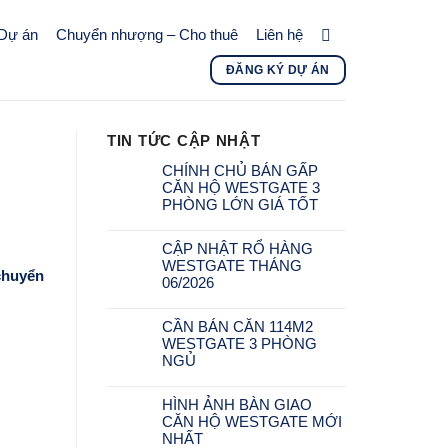
Dự án
Chuyển nhượng – Cho thuê
Liên hệ
ĐĂNG KÝ DỰ ÁN
TIN TỨC CẬP NHẬT
CHÍNH CHỦ BÁN GẤP
CĂN HỘ WESTGATE 3
PHÒNG LỚN GIÁ TỐT
CẬP NHẬT RỔ HÀNG
WESTGATE THÁNG
chuyển
06/2026
CẦN BÁN CĂN 114M2
WESTGATE 3 PHÒNG
NGỦ
HÌNH ẢNH BÀN GIAO
CĂN HỘ WESTGATE MỚI
NHẤT