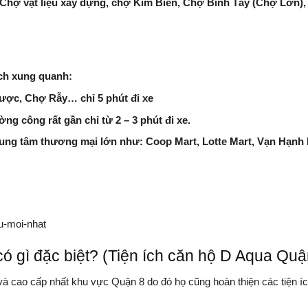
 Chợ vật liệu xây dựng, chợ Kim Biên, Chợ Bình Tây (Chợ Lớn)
ích xung quanh:
ược, Chợ Rẫy… chỉ 5 phút đi xe
g công rất gần chỉ từ 2 – 3 phút đi xe.
ung tâm thương mại lớn như: Coop Mart, Lotte Mart, Vạn Hạnh 
u-moi-nhat
 gì đặc biệt? (Tiện ích căn hộ D Aqua Quậ
và cao cấp nhất khu vực Quận 8 do đó họ cũng hoàn thiện các tiện íc