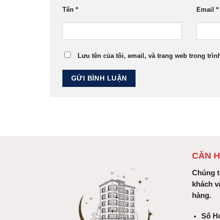
Tên
*
Email
*
Lưu tên của tôi, email, và trang web trong trìn
CĂN H
Chúng t
khách v
hàng.
Số Ho