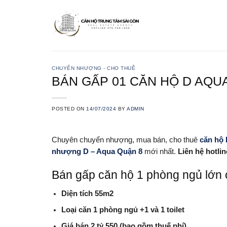
Skip
to
content
CHUYỂN NHƯỢNG - CHO THUÊ
BÁN GẤP 01 CĂN HỘ D AQU
POSTED ON
14/07/2024
BY
ADMIN
Chuyên chuyển nhượng, mua bán, cho thuê
căn hộ
nhượng D – Aqua Quận 8
mới nhất.
Liên hệ hotli
Bán gấp căn hộ 1 phòng ngủ lớn 
Diện tích 55m2
Loại căn 1 phòng ngủ +1 và 1 toilet
Giá bán 2 tỷ 550 (bao gồm thuế phí)