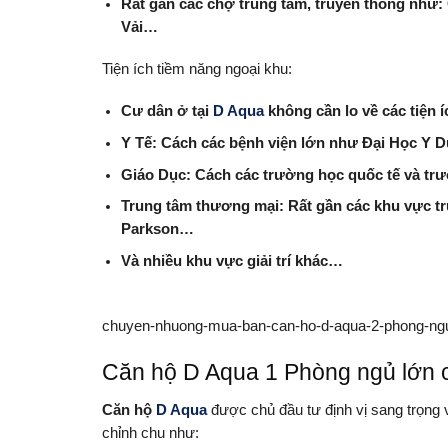
Rất gần các chợ trung tâm, truyền thống như:
Vải…
Tiện ích tiềm năng ngoại khu:
Cư dân ở tại
D Aqua
không cần lo về các tiện 
Y Tế: Cách các bệnh viện lớn như Đại Học Y D
Giáo Dục: Cách các trường học quốc tế và trườn
Trung tâm thương mại: Rất gần các khu vực tr
Parkson…
Và nhiều khu vực giải trí khác…
chuyen-nhuong-mua-ban-can-ho-d-aqua-2-phong-ng
Căn hộ D Aqua 1 Phòng ngủ lớn có
Căn hộ
D Aqua
được chủ đầu tư định vị sang trọng 
chỉnh chu như: