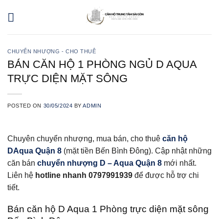
Skip
to
content
CHUYỂN NHƯỢNG - CHO THUÊ
BÁN CĂN HỘ 1 PHÒNG NGỦ D AQUA
TRỰC DIỆN MẶT SÔNG
POSTED ON
30/05/2024
BY
ADMIN
Chuyên chuyển nhượng, mua bán, cho thuê
căn hộ
DAqua Quận 8
(mặt tiền Bến Bình Đông). Cập nhật những
căn bán
chuyển nhượng D – Aqua Quận 8
mới nhất.
Liên hệ
hotline nhanh 0797991939
để được hỗ trợ chi
tiết.
Bán căn hộ D Aqua 1 Phòng trực diện mặt sông