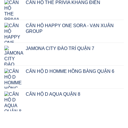
CĂN HỘ THE PRIVIA KHANG ĐIỀN
CĂN HỘ HAPPY ONE SORA - VẠN XUÂN
GROUP
Giá
Giá
gốc
hiện
JAMONA CITY ĐÀO TRÍ QUẬN 7
là:
tại
₫2.900.000.000.
là:
₫2.750.000.000.
CĂN HỘ D HOMME HỒNG BÀNG QUẬN 6
CĂN HỘ D AQUA QUẬN 8