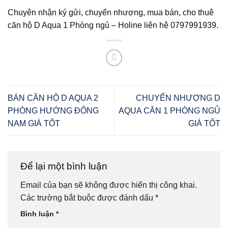
Chuyên nhận ký gửi, chuyển nhượng, mua bán, cho thuê
căn hộ D Aqua 1 Phòng ngủ – Holine liên hệ 0797991939.
BÁN CĂN HỘ D AQUA 2
CHUYỂN NHƯỢNG D
PHÒNG HƯỚNG ĐÔNG
AQUA CĂN 1 PHÒNG NGỦ
NAM GIÁ TỐT
GIÁ TỐT
Để lại một bình luận
Email của bạn sẽ không được hiển thị công khai.
Các trường bắt buộc được đánh dấu
*
Bình luận
*