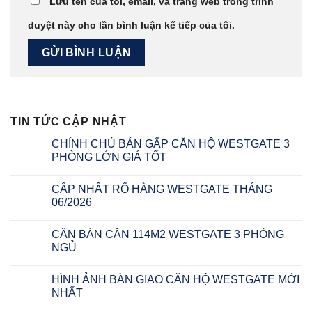
Lưu tên của tôi, email, và trang web trong trình
duyệt này cho lần bình luận kế tiếp của tôi.
TIN TỨC CẬP NHẬT
CHÍNH CHỦ BÁN GẤP CĂN HỘ WESTGATE 3
PHÒNG LỚN GIÁ TỐT
CẬP NHẬT RỔ HÀNG WESTGATE THÁNG
06/2026
CẦN BÁN CĂN 114M2 WESTGATE 3 PHÒNG
NGỦ
HÌNH ẢNH BÀN GIAO CĂN HỘ WESTGATE MỚI
NHẤT