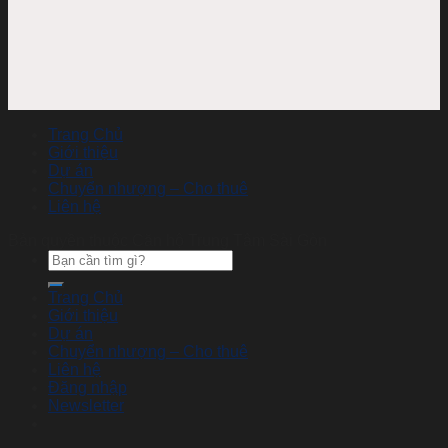
Trang Chủ
Giới thiệu
Dự án
Chuyển nhượng – Cho thuê
Liên hệ
Bản quyền thuộc Căn hộ Trung Tâm Sài Gòn
Tìm
kiếm:
Trang Chủ
Giới thiệu
Dự án
Chuyển nhượng – Cho thuê
Liên hệ
Đăng nhập
Newsletter