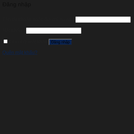
Đăng nhập
Tên tài khoản hoặc địa chỉ email
*
Mật khẩu
*
Ghi nhớ mật khẩu
Đăng nhập
Quên mật khẩu?