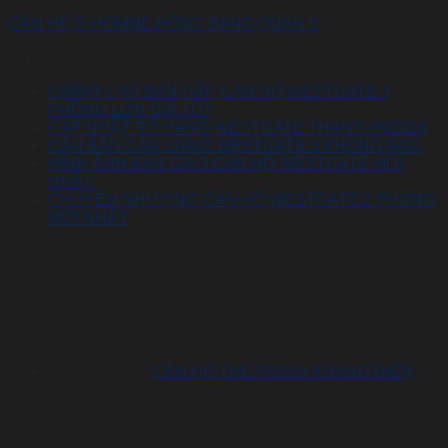
CĂN HỘ D HOMME HỒNG BÀNG QUẬN 6
Tin tức cập nhật
CHÍNH CHỦ BÁN GẤP CĂN HỘ WESTGATE 3
PHÒNG LỚN GIÁ TỐT
CẬP NHẬT RỔ HÀNG WESTGATE THÁNG 06/2026
CẦN BÁN CĂN 114M2 WESTGATE 3 PHÒNG NGỦ
HÌNH ẢNH BÀN GIAO CĂN HỘ WESTGATE MỚI
NHẤT
CHUYỂN NHƯỢNG CĂN HỘ WESTGATE 2 PHÒNG
MỚI NHẤT
Dự án nổi bật
CĂN HỘ THE PRIVIA KHANG ĐIỀN