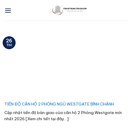
Skip
to
content
26
Th1
TIẾN ĐỘ CĂN HỘ 2 PHÒNG NGỦ WESTGATE BÌNH CHÁNH
Cập nhật tiến độ bàn giao của căn hộ 2 Phòng Westgate mới
nhất 2026 [Xem chi tiết tại đây...]