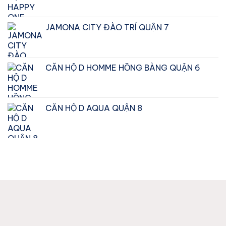
Giá
Giá
gốc
hiện
JAMONA CITY ĐÀO TRÍ QUẬN 7
là:
tại
₫2.900.000.000.
là:
₫2.750.000.000.
CĂN HỘ D HOMME HỒNG BÀNG QUẬN 6
CĂN HỘ D AQUA QUẬN 8