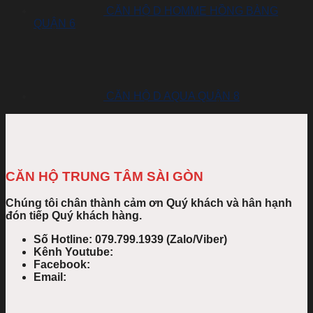
CĂN HỘ D HOMME HỒNG BÀNG
QUẬN 6
CĂN HỘ D AQUA QUẬN 8
CĂN HỘ TRUNG TÂM SÀI GÒN
Chúng tôi chân thành cảm ơn Quý khách và hân hạnh
đón tiếp Quý khách hàng.
Số Hotline: 079.799.1939 (Zalo/Viber)
Kênh Youtube:
Facebook:
Email: