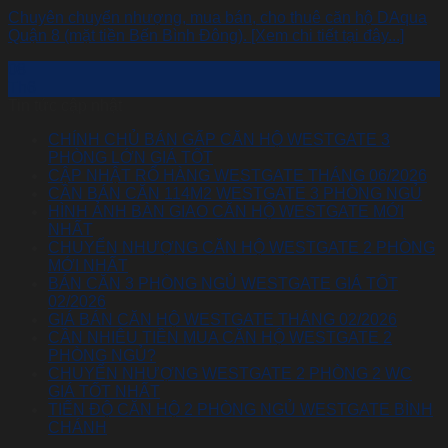
Chuyên chuyển nhượng, mua bán, cho thuê căn hộ DAqua
Quận 8 (mặt tiền Bến Bình Đông). [Xem chi tiết tại đây...]
08
Th6
Tin tức cập nhật
CHÍNH CHỦ BÁN GẤP CĂN HỘ WESTGATE 3
PHÒNG LỚN GIÁ TỐT
CẬP NHẬT RỔ HÀNG WESTGATE THÁNG 06/2026
CẦN BÁN CĂN 114M2 WESTGATE 3 PHÒNG NGỦ
HÌNH ẢNH BÀN GIAO CĂN HỘ WESTGATE MỚI
NHẤT
CHUYỂN NHƯỢNG CĂN HỘ WESTGATE 2 PHÒNG
MỚI NHẤT
BÁN CĂN 3 PHÒNG NGỦ WESTGATE GIÁ TỐT
02/2026
GIÁ BÁN CĂN HỘ WESTGATE THÁNG 02/2026
CẦN NHIÊU TIỀN MUA CĂN HỘ WESTGATE 2
PHÒNG NGỦ?
CHUYỂN NHƯỢNG WESTGATE 2 PHÒNG 2 WC
GIÁ TỐT NHẤT
TIẾN ĐỘ CĂN HỘ 2 PHÒNG NGỦ WESTGATE BÌNH
CHÁNH