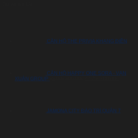
Dự án nổi bật
CĂN HỘ THE PRIVIA KHANG ĐIỀN
CĂN HỘ HAPPY ONE SORA - VẠN
Giá
Giá
XUÂN GROUP
₫
2.900.000.000
₫
2.750.000.000
gốc
hiện
là:
tại
₫2.900.000.000.
là:
₫2.750.0
JAMONA CITY ĐÀO TRÍ QUẬN 7