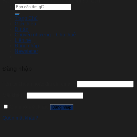
Bản quyền thuộc Căn hộ Trung Tâm Sài Gòn
Tìm
kiếm:
Trang Chủ
Giới thiệu
Dự án
Chuyển nhượng – Cho thuê
Liên hệ
Đăng nhập
Newsletter
Đăng nhập
Tên tài khoản hoặc địa chỉ email
*
Mật khẩu
*
Ghi nhớ mật khẩu
Đăng nhập
Quên mật khẩu?