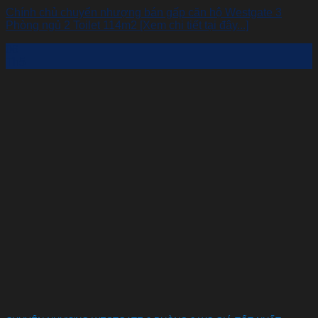
Chính chủ chuyển nhượng bán gấp căn hộ Westgate 3
Phòng ngủ 2 Toilet 114m2 [Xem chi tiết tại đây...]
06
Th5