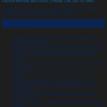
CHUYỂN NHƯỢNG WESTGATE 2 PHÒNG 2 WC GIÁ TỐT NHẤT
Chính chủ chuyển nhượng căn hộ 2 Phòng ngủ 2 Toilet tại
Westgate Bình Chánh [Xem chi tiết tại đây...]
26
Th1
Tin tức cập nhật
CHÍNH CHỦ BÁN GẤP CĂN HỘ WESTGATE 3
PHÒNG LỚN GIÁ TỐT
CẬP NHẬT RỔ HÀNG WESTGATE THÁNG 06/2026
CẦN BÁN CĂN 114M2 WESTGATE 3 PHÒNG NGỦ
HÌNH ẢNH BÀN GIAO CĂN HỘ WESTGATE MỚI
NHẤT
CHUYỂN NHƯỢNG CĂN HỘ WESTGATE 2 PHÒNG
MỚI NHẤT
BÁN CĂN 3 PHÒNG NGỦ WESTGATE GIÁ TỐT
02/2026
GIÁ BÁN CĂN HỘ WESTGATE THÁNG 02/2026
CẦN NHIÊU TIỀN MUA CĂN HỘ WESTGATE 2
PHÒNG NGỦ?
CHUYỂN NHƯỢNG WESTGATE 2 PHÒNG 2 WC
GIÁ TỐT NHẤT
TIẾN ĐỘ CĂN HỘ 2 PHÒNG NGỦ WESTGATE BÌNH
CHÁNH