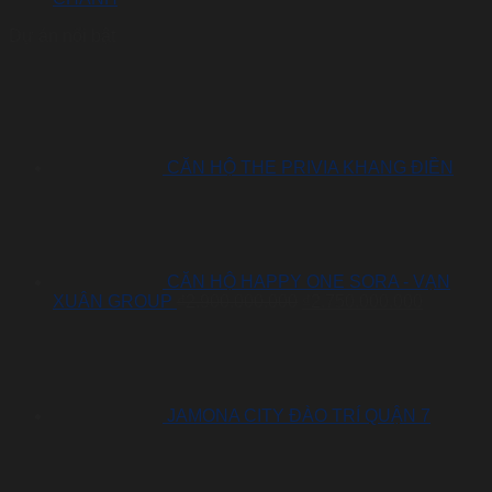
Dự án nổi bật
CĂN HỘ THE PRIVIA KHANG ĐIỀN
CĂN HỘ HAPPY ONE SORA - VẠN
Giá
Giá
XUÂN GROUP
₫
2.900.000.000
₫
2.750.000.000
gốc
hiện
là:
tại
₫2.900.000.000.
là:
₫2.750.0
JAMONA CITY ĐÀO TRÍ QUẬN 7