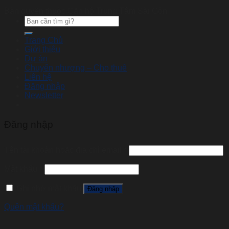
Bản quyền thuộc Căn hộ Trung Tâm Sài Gòn
Tìm
kiếm:
Trang Chủ
Giới thiệu
Dự án
Chuyển nhượng – Cho thuê
Liên hệ
Đăng nhập
Newsletter
Đăng nhập
Tên tài khoản hoặc địa chỉ email
*
Mật khẩu
*
Ghi nhớ mật khẩu
Đăng nhập
Quên mật khẩu?