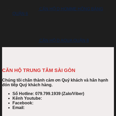
CĂN HỘ D HOMME HỒNG BÀNG
QUẬN 6
CĂN HỘ D AQUA QUẬN 8
CĂN HỘ TRUNG TÂM SÀI GÒN
Chúng tôi chân thành cảm ơn Quý khách và hân hạnh
đón tiếp Quý khách hàng.
Số Hotline: 079.799.1939 (Zalo/Viber)
Kênh Youtube:
Facebook:
Email: