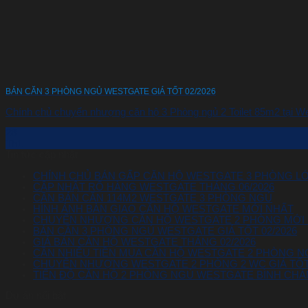
BÁN CĂN 3 PHÒNG NGỦ WESTGATE GIÁ TỐT 02/2026
Chính chủ chuyển nhượng căn hộ 3 Phòng ngủ 2 Toilet 85m2 tại West
28
Th1
Tin tức cập nhật
CHÍNH CHỦ BÁN GẤP CĂN HỘ WESTGATE 3 PHÒNG LỚ
CẬP NHẬT RỔ HÀNG WESTGATE THÁNG 06/2026
CẦN BÁN CĂN 114M2 WESTGATE 3 PHÒNG NGỦ
HÌNH ẢNH BÀN GIAO CĂN HỘ WESTGATE MỚI NHẤT
CHUYỂN NHƯỢNG CĂN HỘ WESTGATE 2 PHÒNG MỚI
BÁN CĂN 3 PHÒNG NGỦ WESTGATE GIÁ TỐT 02/2026
GIÁ BÁN CĂN HỘ WESTGATE THÁNG 02/2026
CẦN NHIÊU TIỀN MUA CĂN HỘ WESTGATE 2 PHÒNG N
CHUYỂN NHƯỢNG WESTGATE 2 PHÒNG 2 WC GIÁ TỐ
TIẾN ĐỘ CĂN HỘ 2 PHÒNG NGỦ WESTGATE BÌNH CH
Dự án nổi bật