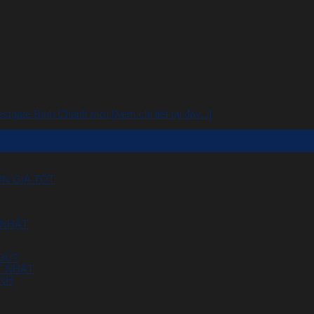
gate Bình Chánh mới [Xem chi tiết tại đây...]
N GIÁ TỐT
 NHẤT
GỦ?
T NHẤT
ÁNH