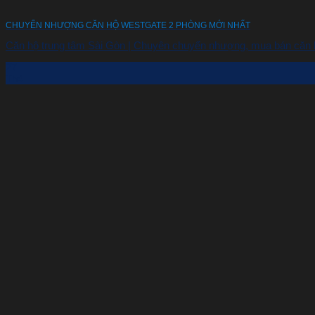
CHUYỂN NHƯỢNG CĂN HỘ WESTGATE 2 PHÒNG MỚI NHẤT
Căn hộ trung tâm Sài Gòn | Chuyên chuyển nhượng, mua bán căn hộ 
27
Th4