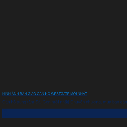
HÌNH ẢNH BÀN GIAO CĂN HỘ WESTGATE MỚI NHẤT
Căn hộ trung tâm Sài Gòn mới nhất| Chuyển nhượng, mua bán căn hộ 
28
Th4