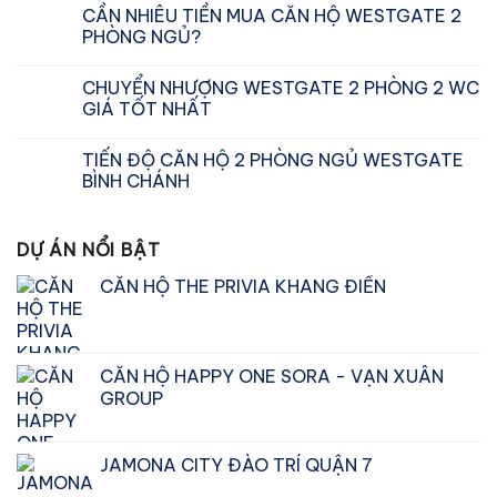
CẦN NHIÊU TIỀN MUA CĂN HỘ WESTGATE 2
PHÒNG NGỦ?
CHUYỂN NHƯỢNG WESTGATE 2 PHÒNG 2 WC
GIÁ TỐT NHẤT
TIẾN ĐỘ CĂN HỘ 2 PHÒNG NGỦ WESTGATE
BÌNH CHÁNH
DỰ ÁN NỔI BẬT
CĂN HỘ THE PRIVIA KHANG ĐIỀN
CĂN HỘ HAPPY ONE SORA - VẠN XUÂN
GROUP
Giá
Giá
gốc
hiện
JAMONA CITY ĐÀO TRÍ QUẬN 7
là:
tại
₫2.900.000.000.
là: