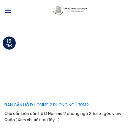
Skip
to
content
19
Th6
BÁN CĂN HỘ D HOMME 2 PHÒNG NGỦ 70M2
Chủ cần bán căn hộ D Homme 2 phòng ngủ 2 toilet góc view
Quận [Xem chi tiết tại đây...]