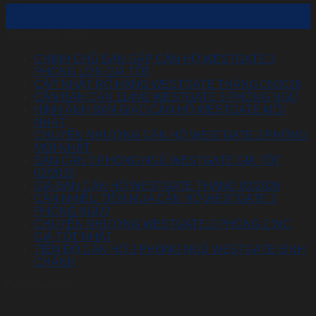
06
Th5
Tin tức cập nhật
CHÍNH CHỦ BÁN GẤP CĂN HỘ WESTGATE 3
PHÒNG LỚN GIÁ TỐT
CẬP NHẬT RỔ HÀNG WESTGATE THÁNG 06/2026
CẦN BÁN CĂN 114M2 WESTGATE 3 PHÒNG NGỦ
HÌNH ẢNH BÀN GIAO CĂN HỘ WESTGATE MỚI
NHẤT
CHUYỂN NHƯỢNG CĂN HỘ WESTGATE 2 PHÒNG
MỚI NHẤT
BÁN CĂN 3 PHÒNG NGỦ WESTGATE GIÁ TỐT
02/2026
GIÁ BÁN CĂN HỘ WESTGATE THÁNG 02/2026
CẦN NHIÊU TIỀN MUA CĂN HỘ WESTGATE 2
PHÒNG NGỦ?
CHUYỂN NHƯỢNG WESTGATE 2 PHÒNG 2 WC
GIÁ TỐT NHẤT
TIẾN ĐỘ CĂN HỘ 2 PHÒNG NGỦ WESTGATE BÌNH
CHÁNH
Dự án nổi bật