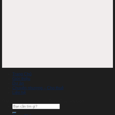
Trang Chủ
Giới thiệu
Dự án
Chuyển nhượng – Cho thuê
Liên hệ
Bản quyền thuộc Căn hộ Trung Tâm Sài Gòn
Tìm
kiếm: