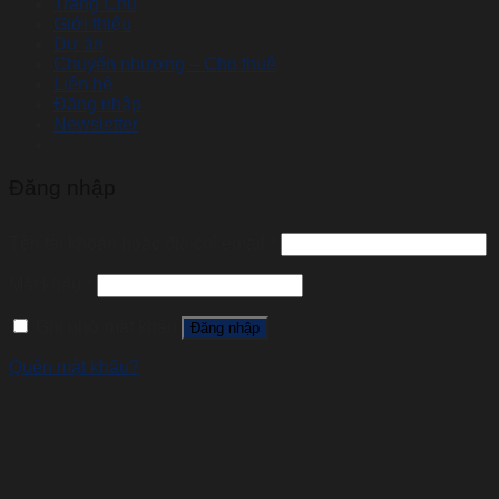
Trang Chủ
Giới thiệu
Dự án
Chuyển nhượng – Cho thuê
Liên hệ
Đăng nhập
Newsletter
Đăng nhập
Tên tài khoản hoặc địa chỉ email
*
Mật khẩu
*
Ghi nhớ mật khẩu
Đăng nhập
Quên mật khẩu?