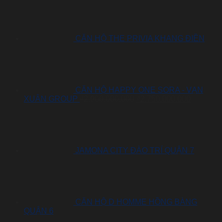
CĂN HỘ THE PRIVIA KHANG ĐIỀN
CĂN HỘ HAPPY ONE SORA - VẠN
Giá
Giá
XUÂN GROUP
₫
2.900.000.000
₫
2.750.000.000
gốc
hiện
là:
tại
₫2.900.000.000.
là:
₫2.750.0
JAMONA CITY ĐÀO TRÍ QUẬN 7
CĂN HỘ D HOMME HỒNG BÀNG
QUẬN 6